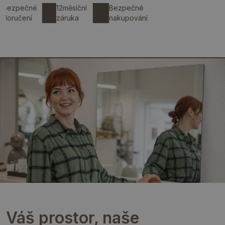
pečné
12měsíční
Bezpečné
čení
záruka
nakupování
Váš prostor, naše