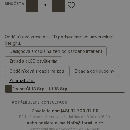
MNOŽSTVÍ
Obdélníkové zrcadlo s LED podsvícením ve univerzálním
designu.
0.00
Kč
Designová zrcadla na zeď do každého interiéru
Zrcadla s LED osvětlením
Obdélníková zrcadla na zeď
Zrcadla do koupelny
Zobrazit více
Dodání:
Čt 13 Srp - Út 18 Srp
POTŘEBUJETE KONZULTACI?
Zavolejte nám
(48) 32 700 37 99
Rádi vám pomůžeme ve všední dny od 8:00 do 16:00.
nebo pošlete e-mail:
info@formille.cz
V pracovní dny odpovídáme do 24 hodin.