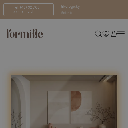
14 dní na
Bezpečné
Ekologicky
Tel. (48) 32 700
37 99 [ENG]
vrácení
doručení
šetrné
0
0