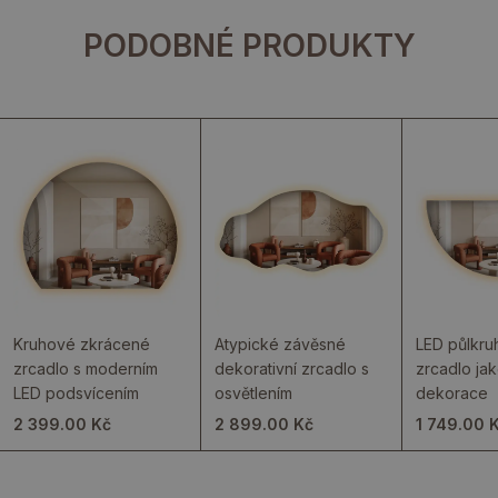
PODOBNÉ PRODUKTY
Kruhové zkrácené
Atypické závěsné
LED půlkr
zrcadlo s moderním
dekorativní zrcadlo s
zrcadlo ja
LED podsvícením
osvětlením
dekorace
2 399.00 Kč
2 899.00 Kč
1 749.00 