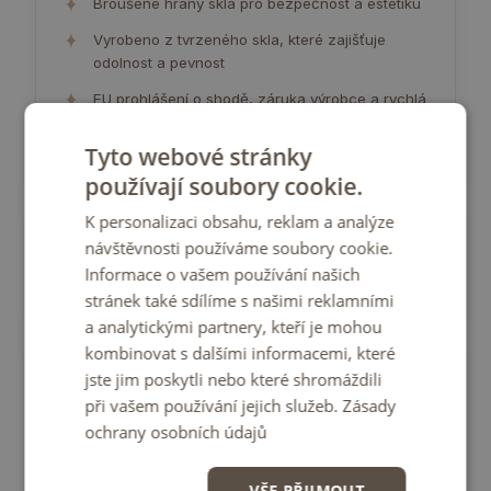
✦
Broušené hrany skla pro bezpečnost a estetiku
✦
Vyrobeno z tvrzeného skla, které zajišťuje
odolnost a pevnost
✦
EU prohlášení o shodě, záruka výrobce a rychlá
doba dodání
Tyto webové stránky
✦
Zrcadlo vyrobené v Polsku
používají soubory cookie.
K personalizaci obsahu, reklam a analýze
Zadní strana zrcadla (ochranná fólie) se může barevně
návštěvnosti používáme soubory cookie.
lišit od vyobrazení v nabídce.
To nemá vliv na kvalitu
Informace o vašem používání našich
výrobku ani to není důvodem k reklamaci.
NÁVODY K MONTÁŽI
stránek také sdílíme s našimi reklamními
a analytickými partnery, kteří je mohou
kombinovat s dalšími informacemi, které
jste jim poskytli nebo které shromáždili
při vašem používání jejich služeb.
Zásady
ochrany osobních údajů
VŠE PŘIJMOUT