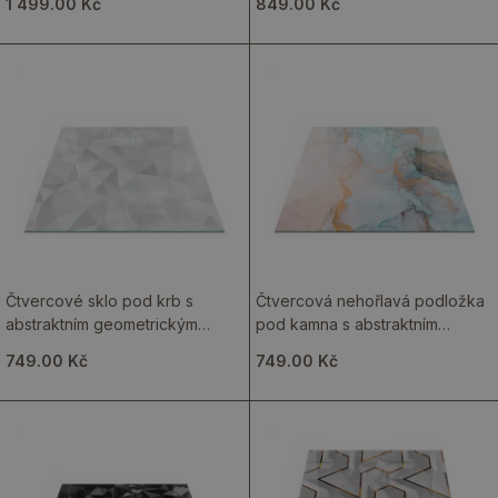
1 499.00 Kč
849.00 Kč
Čtvercové sklo pod krb s
Čtvercová nehořlavá podložka
abstraktním geometrickým
pod kamna s abstraktním
vzorem
tekutým vzorem
749.00 Kč
749.00 Kč