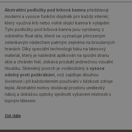
Abstraktní podložky pod krbová kamna
představují
moderní a vysoce funkční doplněk pro každý interiér,
který využívá krb nebo volně stojící kamna k vytápění.
Tyto podložky pod krbová kamna jsou vyrobeny z
odolného float skla, které se vyznačuje přirozeným
zelenkavým nádechem patrným zejména na broušených
hranách. Díky speciální technologii tisku na latexový
materiál, který je následně aplikován na spodní stranu
skla a chráněn folií, získává produkt jedinečnou vizuální
hloubku. Skleněný povrch je voděodolný a
vysoce
odolný proti poškrábání
, což zajišťuje dlouhou
životnost i při každodenním používání v blízkosti zdroje
tepla. Abstraktní motivy dodávají prostoru umělecký
náboj a dokážou opticky sjednotit vybavení místnosti s
topným tělesem.
číst dále