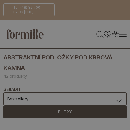
Bezpečné
Ekologicky
Tel. (48) 32 700
37 99 [ENG]
doručení
šetrné
0
0
ABSTRAKTNÍ PODLOŽKY POD KRBOVÁ
KAMNA
42 produkty
SEŘADIT
Bestsellery
FILTRY