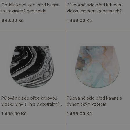
Obdélníkové sklo před kamna
Půloválné sklo před krbovou
trojrozměrná geometrie
vložku moderní geometrický
motiv
649.00 Kč
1 499.00 Kč
Půloválné sklo před krbovou
Půloválné sklo před kamna s
vložku vlny a linie v abstraktním
dynamickým vzorem
stylu
1 499.00 Kč
1 499.00 Kč