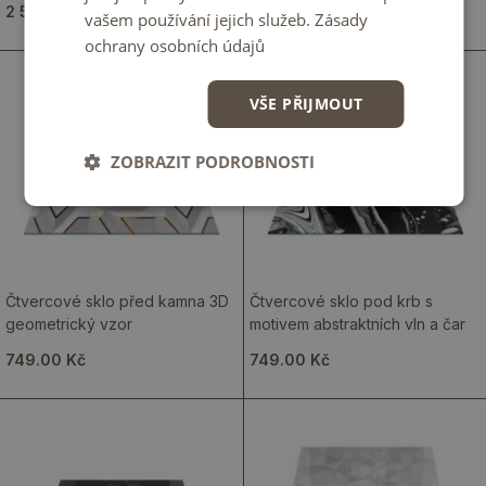
2 549.00 Kč
2 549.00 Kč
vašem používání jejich služeb.
Zásady
ochrany osobních údajů
VŠE PŘIJMOUT
ZOBRAZIT PODROBNOSTI
Čtvercové sklo před kamna 3D
Čtvercové sklo pod krb s
geometrický vzor
motivem abstraktních vln a čar
749.00 Kč
749.00 Kč