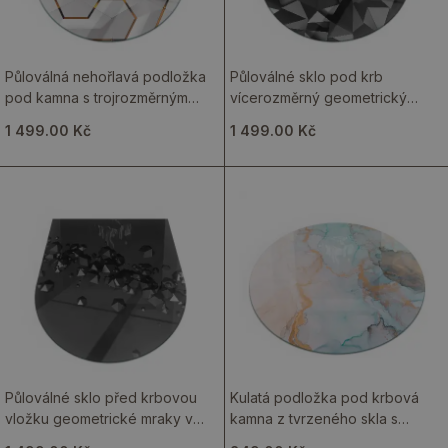
Půloválná nehořlavá podložka
Půloválné sklo pod krb
pod kamna s trojrozměrným
vícerozměrný geometrický
geometrickým motivem
systém
1 499.00 Kč
1 499.00 Kč
Půloválné sklo před krbovou
Kulatá podložka pod krbová
vložku geometrické mraky v
kamna z tvrzeného skla s
abstraktních tvarech
abstraktním vzorem