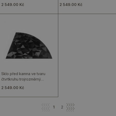
linie a vlny
abstraktních barevných vln
2 549.00 Kč
2 549.00 Kč
Sklo před kamna ve tvaru
čtvrtkruhu trojrozměrný
geometrický vzor
2 549.00 Kč
1
2