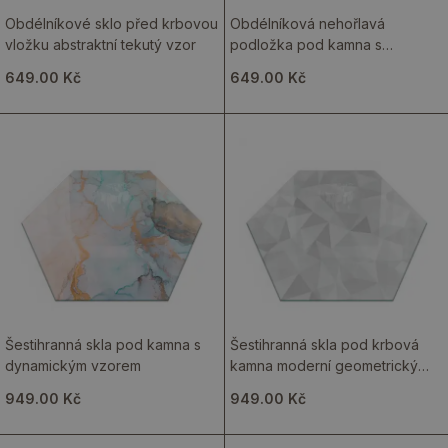
Obdélníkové sklo před krbovou
Obdélníková nehořlavá
vložku abstraktní tekutý vzor
podložka pod kamna s
abstraktním vzorem vln a čar
649.00 Kč
649.00 Kč
Šestihranná skla pod kamna s
Šestihranná skla pod krbová
dynamickým vzorem
kamna moderní geometrický
motiv
949.00 Kč
949.00 Kč