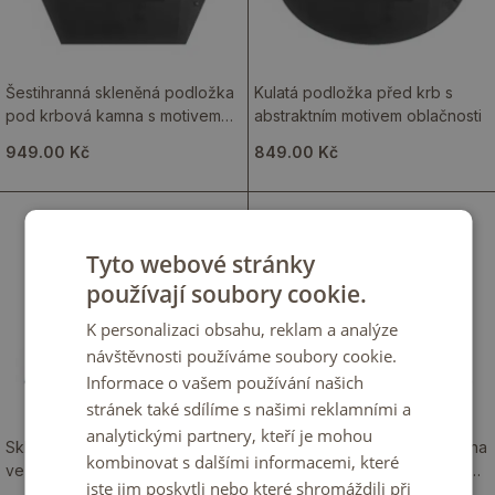
Šestihranná skleněná podložka
Kulatá podložka před krb s
pod krbová kamna s motivem
abstraktním motivem oblačnosti
geometrických mraků v
949.00 Kč
849.00 Kč
abstraktních tvarech
Tyto webové stránky
používají soubory cookie.
K personalizaci obsahu, reklam a analýze
návštěvnosti používáme soubory cookie.
Informace o vašem používání našich
stránek také sdílíme s našimi reklamními a
analytickými partnery, kteří je mohou
Skleněná podložka před kamna
Skleněná podložka před kamna
kombinovat s dalšími informacemi, které
ve tvaru čtvrtkruhu s organickým
ve tvaru čtvrtkruhu s motivem
jste jim poskytli nebo které shromáždili při
motivem
abstraktních mraků