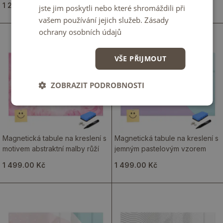
1 249.00 Kč
1 499.00 Kč
jste jim poskytli nebo které shromáždili při
vašem používání jejich služeb.
Zásady
ochrany osobních údajů
VŠE PŘIJMOUT
ZOBRAZIT PODROBNOSTI
Magnetická tabule na kreslení s
Magnetická tabule na kreslení s
motivem abstraktní malby růží
jemným pastelovým vzorem
1 499.00 Kč
1 499.00 Kč