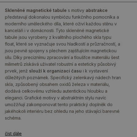
Skleněné magnetické tabule
s motivy
abstrakce
představují dokonalou symbiózu funkčního pomocníka a
moderního uměleckého díla, které oživí každou stěnu v
kanceláři i v domácnosti. Tyto skleněné magnetické
tabule jsou vyrobeny z kvalitního plochého skla typu
float, které se vyznačuje svou hladkostí a průzračností, a
jsou pevně spojeny s plechem zajišťujícím magnetickou
sílu. Díky preciznímu zpracování a tloušťce materiálu šest
milimetrů získává uživatel robustní a esteticky působivý
prvek, jenž
slouží k organizaci času
i k vystavení
důležitých poznámek. Specifický zelenkavý nádech hran
skla, způsobený obsahem oxidů železa v materiálu,
dodává celkovému vzhledu autentickou hloubku a
eleganci. Grafické motivy v abstraktním stylu navíc
umožžňují zakomponovat tento praktický doplněk do
jakéhokoli interiéru bez ohledu na jeho stávající barevné
schéma.
číst dále