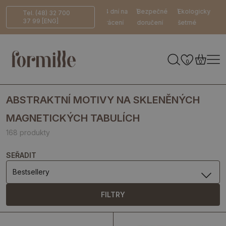
14 dní na
Bezpečné
Ekologicky
Tel. (48) 32 700
37 99 [ENG]
vrácení
doručení
šetrné
0
0
ABSTRAKTNÍ MOTIVY NA SKLENĚNÝCH
MAGNETICKÝCH TABULÍCH
168 produkty
SEŘADIT
Bestsellery
FILTRY