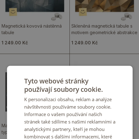
Magnetická kovová nástěnná
Skleněná magnetická tabule s
tabule
motivem geometrické abstrakce
1 249.00 Kč
1 249.00 Kč
Tyto webové stránky
používají soubory cookie.
K personalizaci obsahu, reklam a analýze
návštěvnosti používáme soubory cookie.
Informace o vašem používání našich
stránek také sdílíme s našimi reklamními a
Magnetická tabule s
Magnetická kreslicí tabule s
analytickými partnery, kteří je mohou
typografickou abstrakcí
motivem elegantní lineární
kombinovat s dalšími informacemi, které
abstrakce