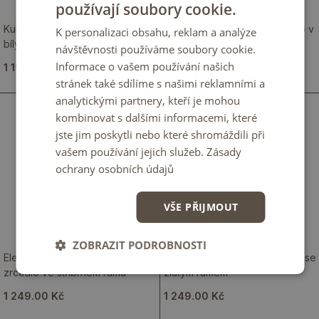
používají soubory cookie.
Kulaté zrcadlo na zavěšení s
Závěsné obdélníkové zrcadlo v
K personalizaci obsahu, reklam a analýze
bílým rámem
moderním černém rámečku
návštěvnosti používáme soubory cookie.
Informace o vašem používání našich
1 199.00 Kč
1 249.00 Kč
stránek také sdílíme s našimi reklamními a
analytickými partnery, kteří je mohou
kombinovat s dalšími informacemi, které
jste jim poskytli nebo které shromáždili při
vašem používání jejich služeb.
Zásady
ochrany osobních údajů
VŠE PŘIJMOUT
ZOBRAZIT PODROBNOSTI
Elegantní nástěnné obdélníkové
Nástěnné dekorativní zrcadlo se
zrcadlo ve stříbrném rámu
zlatým rámem
1 249.00 Kč
1 249.00 Kč