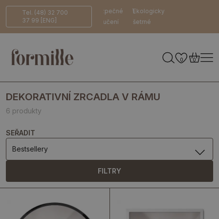
14 dní na
Bezpečné
Ekologicky
Tel. (48) 32 700
37 99 [ENG]
vrácení
doručení
šetrné
0
0
DEKORATIVNÍ ZRCADLA V RÁMU
6 produkty
SEŘADIT
Bestsellery
FILTRY