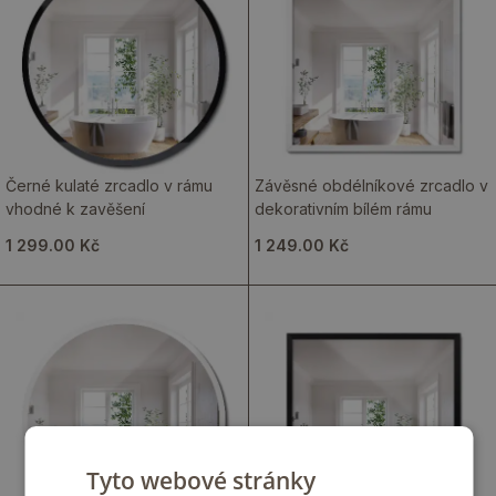
Černé kulaté zrcadlo v rámu
Závěsné obdélníkové zrcadlo v
vhodné k zavěšení
dekorativním bílém rámu
1 299.00 Kč
1 249.00 Kč
Tyto webové stránky