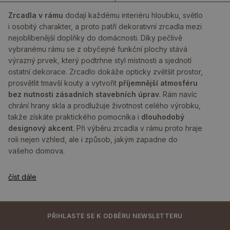
Zrcadla v rámu
dodají každému interiéru hloubku, světlo
i osobitý charakter, a proto patří dekorativní zrcadla mezi
nejoblíbenější doplňky do domácnosti. Díky pečlivě
vybranému rámu se z obyčejné funkční plochy stává
výrazný prvek, který podtrhne styl místnosti a sjednotí
ostatní dekorace. Zrcadlo dokáže opticky zvětšit prostor,
prosvětlit tmavší kouty a vytvořit
příjemnější atmosféru
bez nutnosti zásadních stavebních úprav
. Rám navíc
chrání hrany skla a prodlužuje životnost celého výrobku,
takže získáte praktického pomocníka i
dlouhodobý
designový akcent
. Při výběru zrcadla v rámu proto hraje
roli nejen vzhled, ale i způsob, jakým zapadne do
vašeho domova.
číst dále
PŘIHLASTE SE K ODBĚRU NEWSLETTERU