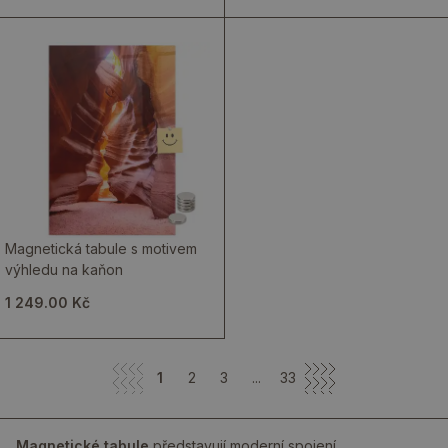
Magnetická tabule s motivem
výhledu na kaňon
1 249.00 Kč
1
2
3
...
33
Magnetické tabule
představují moderní spojení