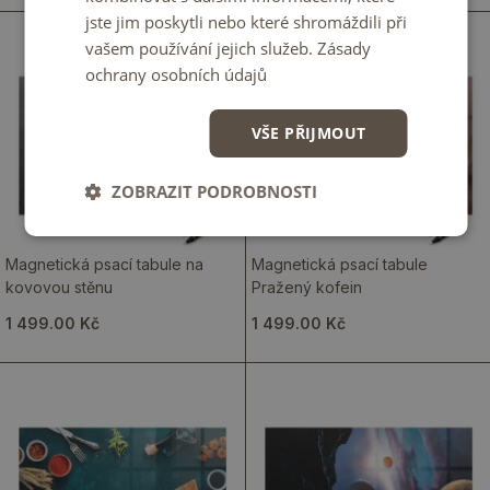
jste jim poskytli nebo které shromáždili při
vašem používání jejich služeb.
Zásady
ochrany osobních údajů
VŠE PŘIJMOUT
ZOBRAZIT PODROBNOSTI
Magnetická psací tabule na
Magnetická psací tabule
kovovou stěnu
Pražený kofein
1 499.00 Kč
1 499.00 Kč