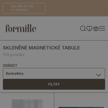
Bezpečné
Ekologicky
Tel. (48) 32 700
37 99 [ENG]
doručení
šetrné
0
0
SKLENĚNÉ MAGNETICKÉ TABULE
1132 produkty
SEŘADIT
Bestsellery
FILTRY