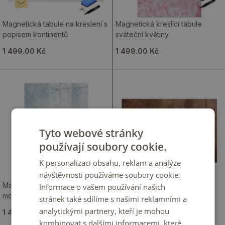
Magnetická tabule na kreslení s
Magnetická kreslící tabule
popisem kontinentů
sváteční květiny
1 499.00 Kč
1 499.00 Kč
Tyto webové stránky
používají soubory cookie.
K personalizaci obsahu, reklam a analýze
návštěvnosti používáme soubory cookie.
Magnetická kreslící tabule s
Magnetická kreslící tabule s
Informace o vašem používání našich
motivem květinové skici
mapou světa a názvy zemí
stránek také sdílíme s našimi reklamními a
analytickými partnery, kteří je mohou
1 499.00 Kč
1 499.00 Kč
kombinovat s dalšími informacemi, které