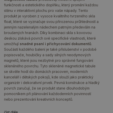
funkčnosti a estetického doplňku, který promění každou
stěnu v interaktivní plochu pro vaše nápady. Tento
produkt je vyroben z vysoce kvalitního tvrzeného skla
float, které se vyznačuje svou přirozenou průhledností a
jemným nazelenalým nádechem patrným především na
broušených hranách. Díky kombinaci skla s kovovou
deskou získává povrch své specifické vlastnosti, které
umožňují
snadné psaní i přichycování dokumentů
.
Součástí každého balení je také příslušenství v podobě
popisovače, houbičky a sady silných neodymových
magnetů, které jsou nezbytné pro správné fungování
skleněného povrchu. Tyto skleněné magnetické tabule
se skvěle hodí do domácích pracoven, moderních
kanceláří i dětských pokojů, kde slouží jako praktický
organizér i dekorativní prvek. Pevná konstrukce a hladký
povrch zaručují, že se produkt stane dlouhodobým
pomocníkem při plánování každodenních povinností
nebo prezentování kreativních konceptů.
číst dále