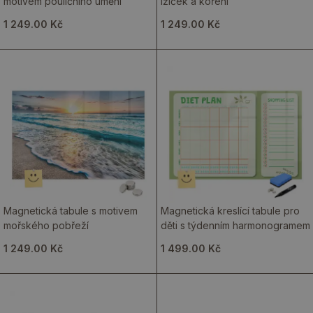
motivem pouličního umění
lžiček a koření
1 249.00 Kč
1 249.00 Kč
Magnetická tabule s motivem
Magnetická kreslící tabule pro
mořského pobřeží
děti s týdenním harmonogramem
1 249.00 Kč
1 499.00 Kč