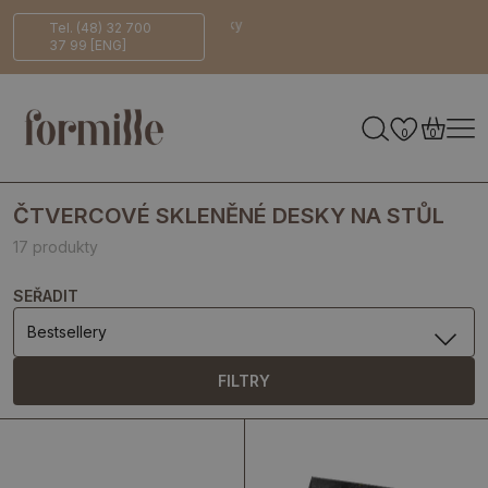
dní na
Bezpečné
Ekologicky
Tel. (48) 32 700
37 99 [ENG]
cení
doručení
šetrné
0
0
ČTVERCOVÉ SKLENĚNÉ DESKY NA STŮL
17 produkty
SEŘADIT
Bestsellery
FILTRY