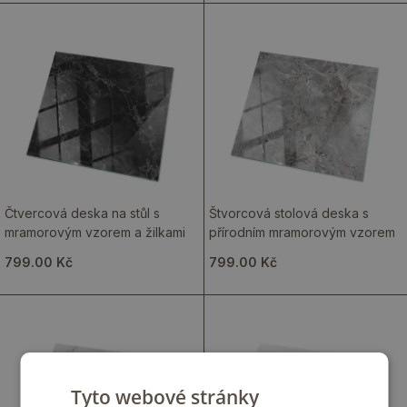
Čtvercová deska na stůl s
Štvorcová stolová deska s
mramorovým vzorem a žilkami
přírodním mramorovým vzorem
799.00 Kč
799.00 Kč
Tyto webové stránky