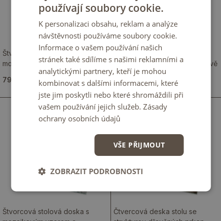
používají soubory cookie.
K personalizaci obsahu, reklam a analýze
návštěvnosti používáme soubory cookie.
Informace o vašem používání našich
Štvorcová stolová deska s
Čtvercová stolní deska v
stránek také sdílíme s našimi reklamními a
motivem mramorového povrchu
hladném provedení v bílé barvě
analytickými partnery, kteří je mohou
799.00 Kč
799.00 Kč
kombinovat s dalšími informacemi, které
jste jim poskytli nebo které shromáždili při
vašem používání jejich služeb.
Zásady
ochrany osobních údajů
VŠE PŘIJMOUT
ZOBRAZIT PODROBNOSTI
Štvorcová stolová doska s
Čtvercová deska stolu se