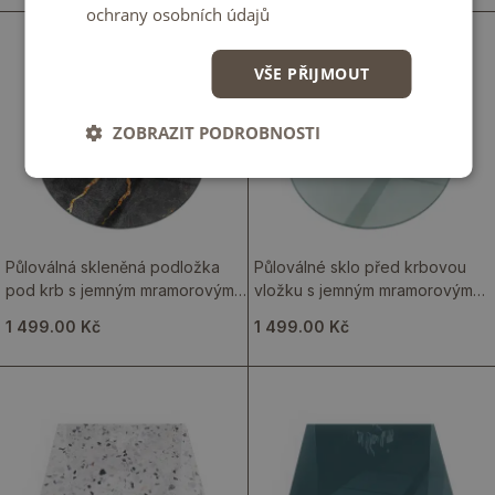
ochrany osobních údajů
VŠE PŘIJMOUT
ZOBRAZIT PODROBNOSTI
Půloválná skleněná podložka
Půloválné sklo před krbovou
pod krb s jemným mramorovým
vložku s jemným mramorovým
vzorem a žilkováním
vzorem
1 499.00 Kč
1 499.00 Kč