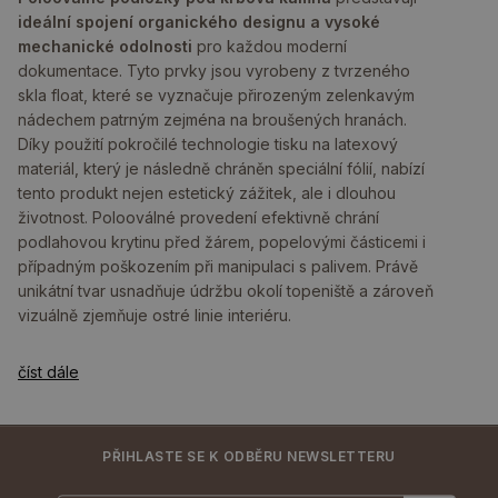
ideální spojení organického designu a vysoké
mechanické odolnosti
pro každou moderní
dokumentace. Tyto prvky jsou vyrobeny z tvrzeného
skla float, které se vyznačuje přirozeným zelenkavým
nádechem patrným zejména na broušených hranách.
Díky použití pokročilé technologie tisku na latexový
materiál, který je následně chráněn speciální fólií, nabízí
tento produkt nejen estetický zážitek, ale i dlouhou
životnost. Polooválné provedení efektivně chrání
podlahovou krytinu před žárem, popelovými částicemi i
případným poškozením při manipulaci s palivem. Právě
unikátní tvar usnadňuje údržbu okolí topeniště a zároveň
vizuálně zjemňuje ostré linie interiéru.
číst dále
PŘIHLASTE SE K ODBĚRU NEWSLETTERU