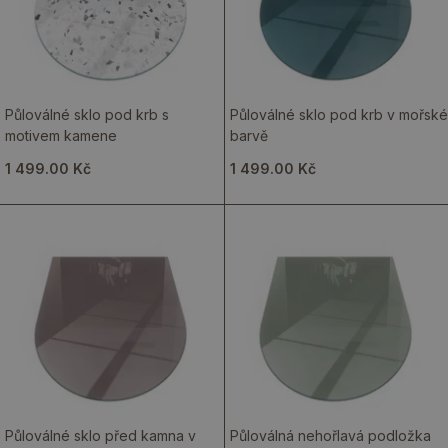
Půloválné sklo pod krb s
Půloválné sklo pod krb v mořské
motivem kamene
barvě
1 499.00 Kč
1 499.00 Kč
Půloválné sklo před kamna v
Půloválná nehořlavá podložka