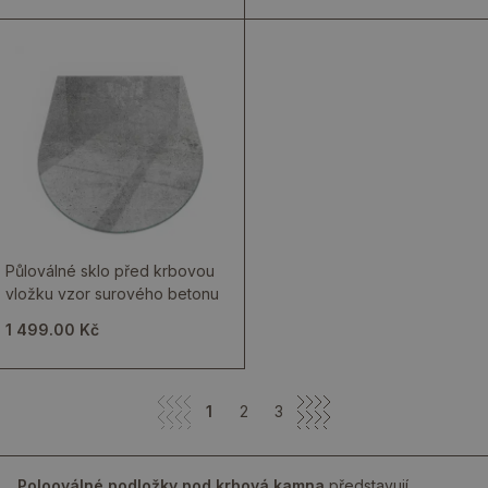
Půloválné sklo před krbovou
vložku vzor surového betonu
1 499.00 Kč
1
2
3
Polooválné podložky pod krbová kamna
představují