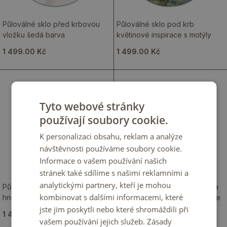
Půloválné sklo před krbovou
Půloválné sklo pod krb
vložku šedá barva
květinové inspirace s motýly
1 499.00 Kč
1 499.00 Kč
Tyto webové stránky
používají soubory cookie.
K personalizaci obsahu, reklam a analýze
návštěvnosti používáme soubory cookie.
Informace o vašem používání našich
stránek také sdílíme s našimi reklamními a
analytickými partnery, kteří je mohou
Půloválné sklo pod krb světle
Půloválná nehořlavá podložka
kombinovat s dalšími informacemi, které
hnědá barva
pod kamna se vzorem kamene
jste jim poskytli nebo které shromáždili při
1 499.00 Kč
1 499.00 Kč
vašem používání jejich služeb.
Zásady