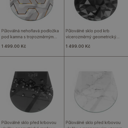
Půloválná nehořlavá podložka
Půloválné sklo pod krb
pod kamna s trojrozměrným
vícerozměrný geometrický
geometrickým motivem
systém
1 499.00 Kč
1 499.00 Kč
Půloválné sklo před krbovou
Půloválné sklo před krbovou