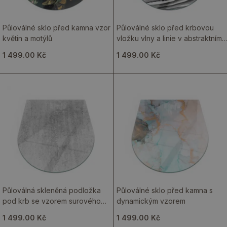
Půloválné sklo před kamna vzor
Půloválné sklo před krbovou
květin a motýlů
vložku vlny a linie v abstraktním
stylu
1 499.00 Kč
1 499.00 Kč
Půloválná skleněná podložka
Půloválné sklo před kamna s
pod krb se vzorem surového
dynamickým vzorem
betonu
1 499.00 Kč
1 499.00 Kč