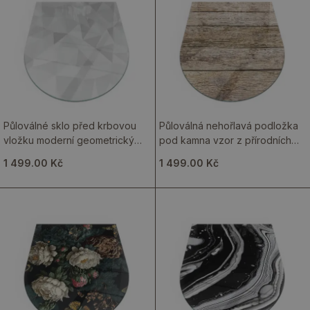
Půloválné sklo před krbovou
Půloválná nehořlavá podložka
vložku moderní geometrický
pod kamna vzor z přírodních
motiv
dřevěných desek
1 499.00 Kč
1 499.00 Kč