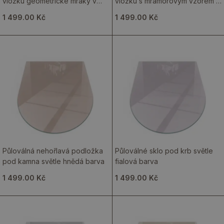
vložku geometrické mraky v
vložku s mramorovým vzorem a
abstraktních tvarech
jemným žilkováním
1 499.00 Kč
1 499.00 Kč
Půloválná nehořlavá podložka
Půloválné sklo pod krb světle
pod kamna světle hnědá barva
fialová barva
1 499.00 Kč
1 499.00 Kč