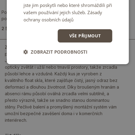
jste jim poskytli nebo které shromáždili při
vašem používání jejich služeb.
Zásady
Polooválné zrcadlo s moderním
Oválné zrcadlo jako elegantní
podsvícením
nástěnná dekorace
ochrany osobních údajů
2 599.00 Kč
1 649.00 Kč
VŠE PŘIJMOUT
Zrcadla na zeď
z naší kolekce představují harmonické
ZOBRAZIT PODROBNOSTI
propojení elegance, funkčnosti a moderního designu.
Jemně zaoblený tvar dodá interiéru měkčí linie a pomůže
opticky zvětšit i užší nebo tmavší prostory, takže zrcadla
působí lehce a vzdušně. Každý kus je vyroben z
kvalitního float skla, které zajišťuje čistý, jasný odraz bez
deformací a dlouhou životnost. Díky broušeným hranám a
absenci rámu působí oválná zrcadla velmi subtilně, a
přesto výrazně, takže se snadno stanou dominantou
stěny. Pečlivé balení a promyšlený montážní systém vám
umožní bezpečné zavěšení doma i v komerčních
interiérech.