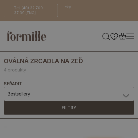
14 dní na
Bezpečné
Ekologicky
Tel. (48) 32 700
37 99 [ENG]
vrácení
doručení
šetrné
0
0
OVÁLNÁ ZRCADLA NA ZEĎ
4 produkty
SEŘADIT
Bestsellery
FILTRY