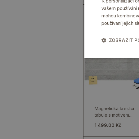
K personalizaci 
vašem používání n
mohou kombinovat 
používání jejich s
ZOBRAZIT 
Magnetická kreslicí
tabule s motivem
ovoce
1 499.00 Kč