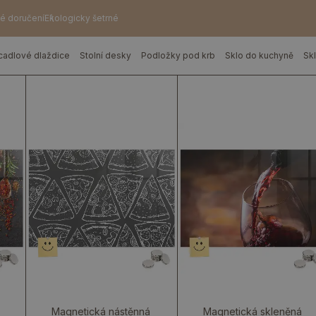
é doručení
Ekologicky šetrné
cadlové dlaždice
Stolní desky
Podložky pod krb
Sklo do kuchyně
Sk
Magnetická nástěnná
Magnetická skleněná