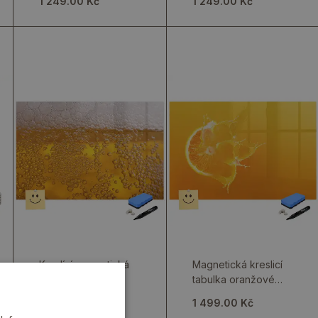
1 249.00 Kč
1 249.00 Kč
kávou
Kreslící magnetická
Magnetická kreslicí
tabule pro děti
tabulka oranžové
ovoce
1 499.00 Kč
1 499.00 Kč