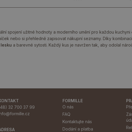
ální spojení užitné hodnoty a moderního umění pro každou kuchyni či
elníček nebo si přehledně zapisovat nákupní seznamy. Díky kombinaci
 lesku
a barevné sytosti. Každý kus je navržen tak, aby odolal nároč
KONTAKT
FORMILLE
PR
O nás
Př
(48) 32 700 37 99
info@formille.cz
FAQ
Zá
úd
Kontaktujte nás
Re
Dodání a platba
ADRESA