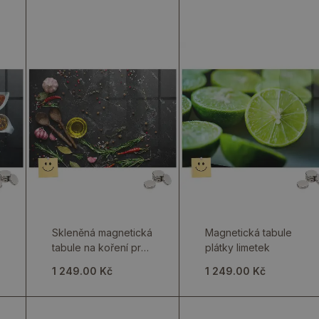
Skleněná magnetická
Magnetická tabule
tabule na koření pro
plátky limetek
kuchyňskou linku
1 249.00 Kč
1 249.00 Kč