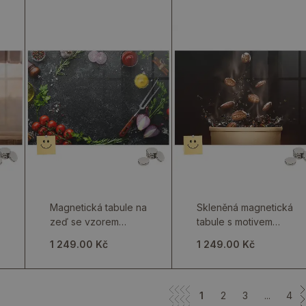
Magnetická tabule na
Skleněná magnetická
zeď se vzorem
tabule s motivem
zeleniny na
pařícího se odvaru
1 249.00 Kč
1 249.00 Kč
kuchyňské lince
1
2
3
...
4