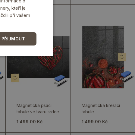
 Informace o
ery, kteří je
ždili při vašem
 PŘIJMOUT
Magnetická psací
Magnetická kreslicí
tabule ve tvaru srdce
tabule
1 499.00 Kč
1 499.00 Kč