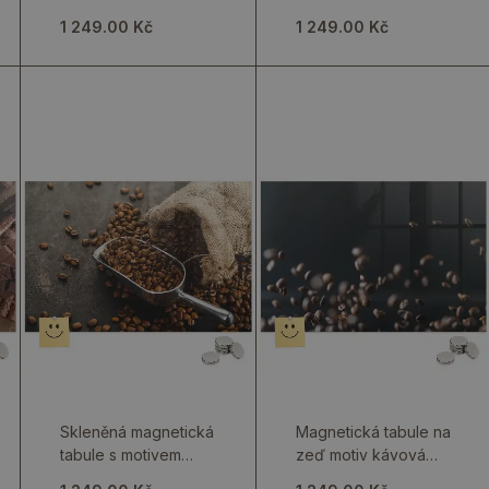
alkoholického
paprika
1 249.00 Kč
1 249.00 Kč
nápoje
Skleněná magnetická
Magnetická tabule na
tabule s motivem
zeď motiv kávová
jutového pytle s
zrna