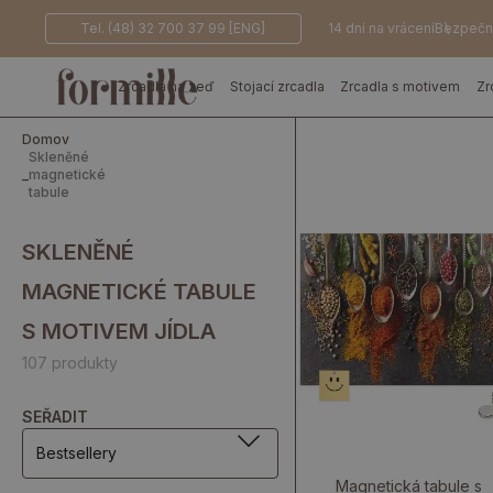
Tel. (48) 32 700 37 99 [ENG]
14 dní na vrácení
Bezpečn
Zrcadla na zeď
Stojací zrcadla
Zrcadla s motivem
Zr
Domov
Skleněné
_
magnetické
tabule
SKLENĚNÉ
MAGNETICKÉ TABULE
S MOTIVEM JÍDLA
107 produkty
SEŘADIT
Bestsellery
Magnetická tabule s