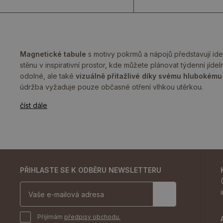
Magnetické tabule
s motivy pokrmů a nápojů představují ide
stěnu v inspirativní prostor, kde můžete plánovat týdenní jíd
odolné, ale také
vizuálně přitažlivé díky svému hlubokému
údržba vyžaduje pouze občasné otření vlhkou utěrkou.
číst dále
PŘIHLASTE SE K ODBĚRU NEWSLETTERU
Přijímám
předpisy obchodu.