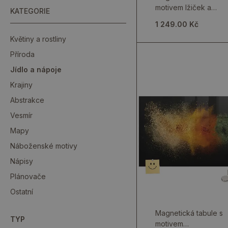
motivem lžiček a
KATEGORIE
koření
1 249.00 Kč
Květiny a rostliny
Příroda
Jídlo a nápoje
Krajiny
Abstrakce
Vesmír
Mapy
Náboženské motivy
Nápisy
Plánovače
Ostatní
Magnetická tabule s
TYP
motivem