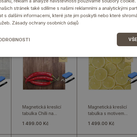
obsahu, reklam a analýze návštěvnosti používáme soubory cookie.
ašich stránek také sdílíme s našimi reklamními a analytickými partn
s dalšími informacemi, které jste jim poskytli nebo které shromá
lužeb.
Zásady ochrany osobních údajů
PODROBNOSTI
VŠE
Magnetická kreslicí
Magnetická kreslicí
tabulka Chilli na
tabulka s motivem
prkénku
plátků citronu
1 499.00 Kč
1 499.00 Kč