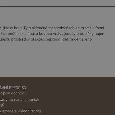
 jídelní kout. Tyto skleněné magnetické tabule promění fádní
 tvrzeného skla float a kovové vrstvy jsou tyto doplňky nejen
nému prostředí v blízkosti přípravy jídel, přičemž jeho
ÁVNÍ PŘEDPISY
edpisy obchodu
sady ochrany osobních
ajů
klamace a vrácení zboží