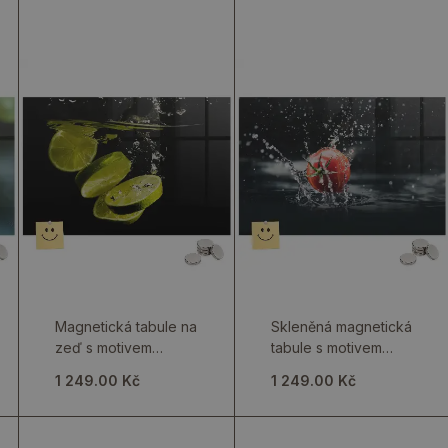
Magnetická tabule na
Skleněná magnetická
zeď s motivem
tabule s motivem
kyselých citrusů
červené zeleniny
1 249.00 Kč
1 249.00 Kč