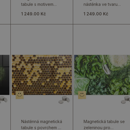
tabule s motivem
nástěnka ve tvaru
pizzy
sklenice na víno
1 249.00 Kč
1 249.00 Kč
Nástěnná magnetická
Magnetická tabule se
tabule s povrchem z
zeleninou pro