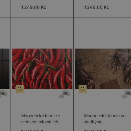
včelího vosku
vegetariány
1 249.00 Kč
1 249.00 Kč
Magnetická tabule s
Magnetická tabule se
motivem pikantních
sladkými
paprik
cukrovinkami