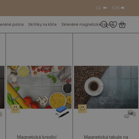
CZ
CZK
leněné police
Skříňky na klíče
Skleněné magnetické tabule
0
0
Magnetická kreslící
Magnetická tabule na