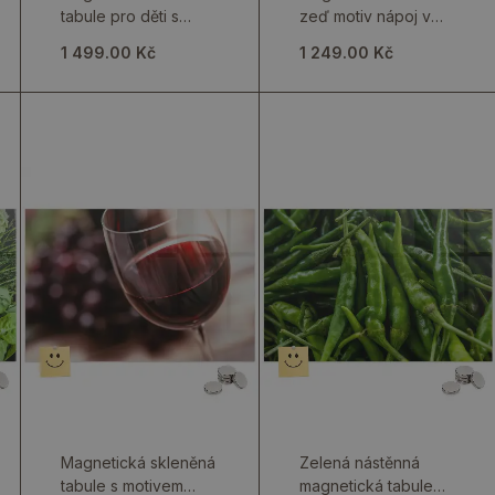
tabule pro děti s
zeď motiv nápoj v
motivem kulinářských
šálku
1 499.00 Kč
1 249.00 Kč
ingrediencí
Magnetická skleněná
Zelená nástěnná
tabule s motivem
magnetická tabule