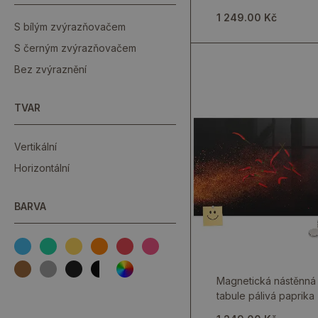
rozsypaných bylinek
1 249.00 Kč
S bílým zvýrazňovačem
S černým zvýrazňovačem
Bez zvýraznění
TVAR
Vertikální
Horizontální
BARVA
Magnetická nástěnná
tabule pálivá paprika