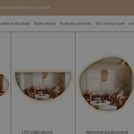
é doručení
Ekologicky šetrné
cadlové dlaždice
Stolní desky
Podložky pod krb
Sklo do kuchyně
Sk
LED půlkruhové
Nerovné podsvícené