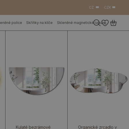
CZ
CZK
leněné police
Skříňky na klíče
Skleněné magnetické tabule
0
0
Kulaté bezrámové
Organické zrcadlo v