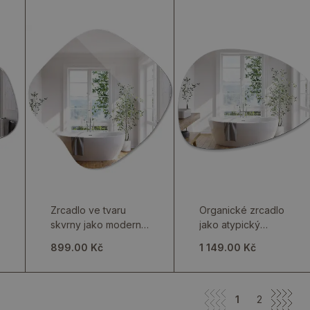
Zrcadlo ve tvaru
Organické zrcadlo
skvrny jako moderní
jako atypický
nástěnný prvek
nástěnný prvek
899.00 Kč
1 149.00 Kč
1
2