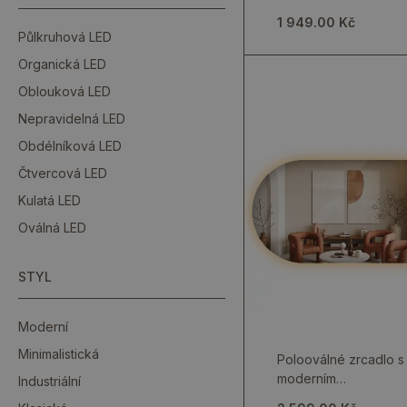
dekorativním stylu
1 949.00 Kč
Půlkruhová LED
Organická LED
Oblouková LED
Nepravidelná LED
Obdélníková LED
Čtvercová LED
Kulatá LED
Oválná LED
STYL
Moderní
Minimalistická
Polooválné zrcadlo s
moderním
Industriální
podsvícením