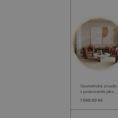
Geometrické zrcadlo
s podsvícením jako
nástěnný dekorativní
1 599.00 Kč
prvek