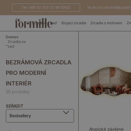
Tel. (48) 32 700 37 99 [ENG]
14 dní na vrácení
Bezpečn
Zrcadla na zeď
Stojací zrcadla
Zrcadla s motivem
Zr
Domov
Zrcadla na
_
zeď
BEZRÁMOVÁ ZRCADLA
PRO MODERNÍ
INTERIÉR
36 produkty
SEŘADIT
Bestsellery
Atypické závěsné