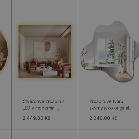
Čtvercové zrcadlo s
Zrcadlo ve tvaru
LED v moderním
skvrny jako originální
provedení
závěsný doplněk
2 449.00 Kč
2 049.00 Kč