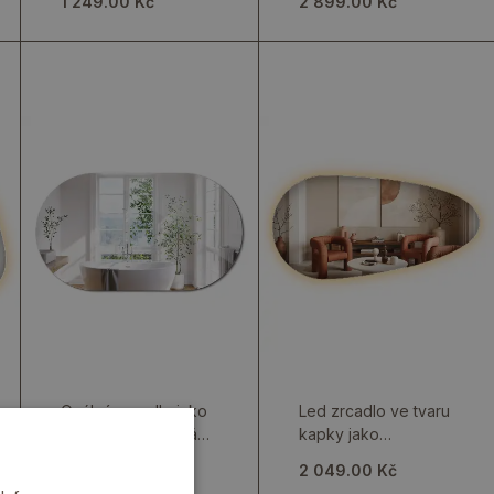
1 249.00 Kč
2 899.00 Kč
vhodné k zavěšení
Oválné zrcadlo jako
Led zrcadlo ve tvaru
elegantní nástěnná
kapky jako
dekorace
dekorativní nástěnný
1 649.00 Kč
2 049.00 Kč
prvek