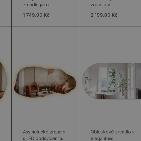
zrcadlo jako
zrcadlo v
nástěnná dekorace
minimalistickém stylu
1 749.00 Kč
2 199.00 Kč
na zeď
Asymetrické zrcadlo
Obloukové zrcadlo v
s LED podsvícením
elegantním