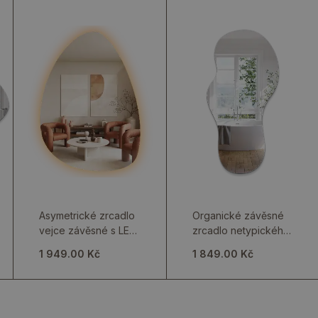
Asymetrické zrcadlo
Organické závěsné
vejce závěsné s LED
zrcadlo netypického
osvětlením
tvaru
1 949.00 Kč
1 849.00 Kč