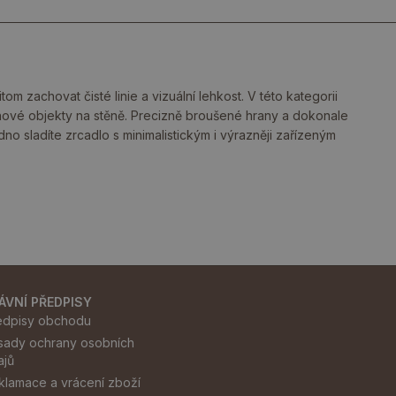
m zachovat čisté linie a vizuální lehkost. V této kategorii
nové objekty na stěně. Precizně broušené hrany a dokonale
no sladíte zrcadlo s minimalistickým i výrazněji zařízeným
ÁVNÍ PŘEDPISY
edpisy obchodu
sady ochrany osobních
ajů
klamace a vrácení zboží