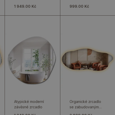
elegantní řešení
1 949.00 Kč
999.00 Kč
Atypické moderní
Organické zrcadlo
závěsné zrcadlo
se zabudovaným
LED osvětlením,