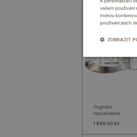
K personalizaci 
vašem používání n
mohou kombinovat 
používání jejich s
ZOBRAZIT 
Originální
nepravidelné
závěsné zrcadlo jako
1 849.00 Kč
stylový akcent