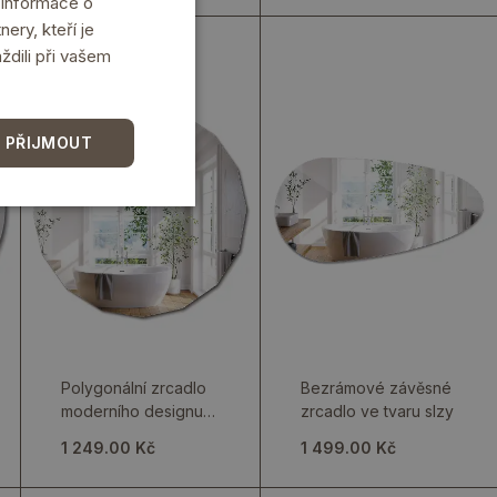
 Informace o
ery, kteří je
ždili při vašem
 PŘIJMOUT
Polygonální zrcadlo
Bezrámové závěsné
moderního designu
zrcadlo ve tvaru slzy
jako dekorace na
1 249.00 Kč
1 499.00 Kč
zeď