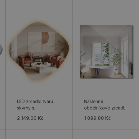
LED zrcadlo tvaru
Nástěnné
skvrny s
obdélníkové zrcadlo
podsvícením
v moderním stylu bez
2 149.00 Kč
1 099.00 Kč
rámu