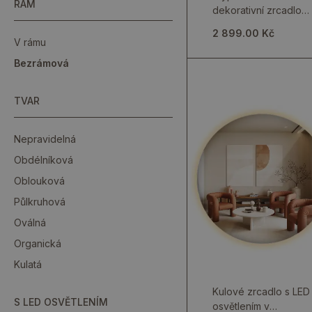
RÁM
dekorativní zrcadlo s
osvětlením
2 899.00 Kč
V rámu
Bezrámová
TVAR
Nepravidelná
Obdélníková
Oblouková
Půlkruhová
Oválná
Organická
Kulatá
Kulové zrcadlo s LED
S LED OSVĚTLENÍM
osvětlením v