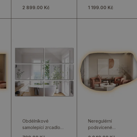
jako originální
závěsném provedení
2 899.00 Kč
1 199.00 Kč
závěsný kousek
Obdélníkové
Neregulérní
samolepící zrcadlové
podsvícené
dlaždice jako
nástěnné zrcadlo