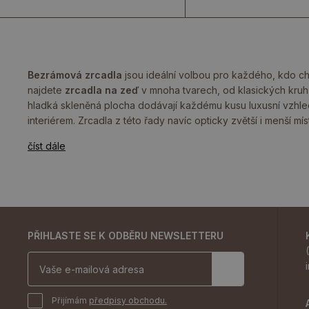
Bezrámová zrcadla
jsou ideální volbou pro každého, kdo chce
najdete
zrcadla na zeď
v mnoha tvarech, od klasických kruh
hladká skleněná plocha dodávají každému kusu luxusní vzhled, 
interiérem. Zrcadla z této řady navíc opticky zvětší i menší 
číst dále
PŘIHLASTE SE K ODBĚRU NEWSLETTERU
Přijímám
předpisy obchodu.