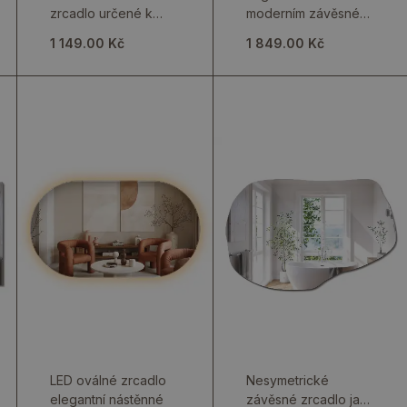
zrcadlo určené k
moderním závěsném
zavěšení
provedení
1 149.00 Kč
1 849.00 Kč
LED oválné zrcadlo
Nesymetrické
elegantní nástěnné
závěsné zrcadlo jako