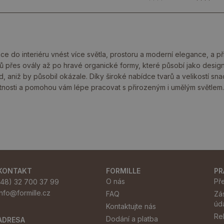
 do interiéru vnést více světla, prostoru a moderní elegance, a přito
ů přes ovály až po hravé organické formy, které působí jako desig
aniž by působil okázale. Díky široké nabídce tvarů a velikostí snad
místnosti a pomohou vám lépe pracovat s přirozeným i umělým světlem.
KONTAKT
FORMILLE
PR
O nás
Př
(48) 32 700 37 99
info@formille.cz
FAQ
Zá
úd
Kontaktujte nás
Re
Dodání a platba
ADRESA